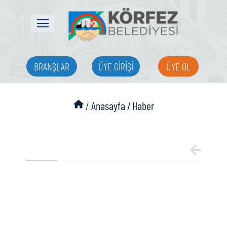
BRANŞLAR
ÜYE GİRİŞİ
ÜYE OL
/
Anasayfa /
Haber