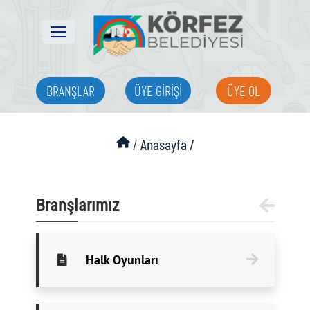
BRANŞLAR
ÜYE GİRİŞİ
ÜYE OL
/
Anasayfa /
Branşlarımız
Halk Oyunları