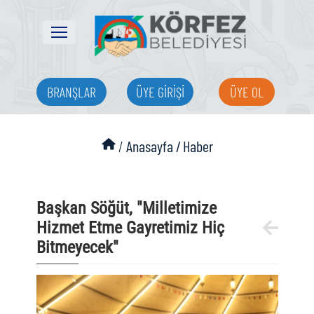
BRANŞLAR
ÜYE GİRİŞİ
ÜYE OL
/
Anasayfa /
Haber
Başkan Söğüt, "Milletimize
Hizmet Etme Gayretimiz Hiç
Bitmeyecek"