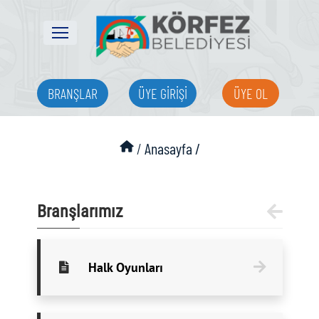
BRANŞLAR
ÜYE GİRİŞİ
ÜYE OL
/
Anasayfa /
Branşlarımız
Halk Oyunları